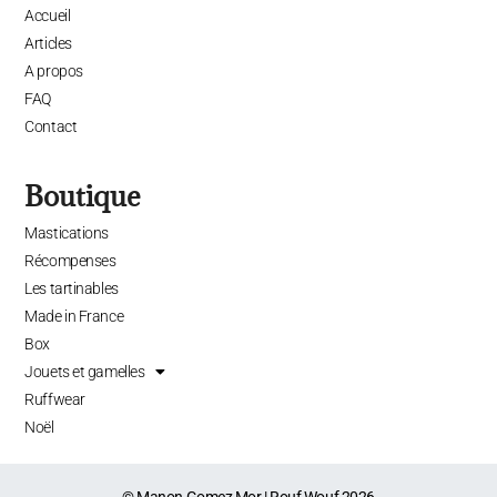
Accueil
Articles
A propos
FAQ
Contact
Boutique
Mastications
Récompenses
Les tartinables
Made in France
Box
Jouets et gamelles
Ruffwear
Noël
© Manon Gomez Mor | Rouf Wouf 2026