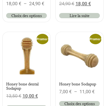
18,00
€
–
24,90
€
24,90
€
18,00
€
Choix des options
Lire la suite
Promo !
Promo !
Honey bone dental
Honey bone Sodapup
Sodapup
7,00
€
–
11,00
€
13,50
€
10,00
€
Choix des options