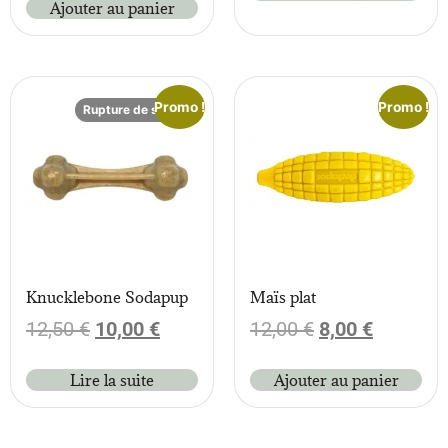
Ajouter au panier
Promo !
Promo !
Rupture de stock
Knucklebone Sodapup
Maïs plat
12,50
€
10,00
€
12,00
€
8,00
€
Lire la suite
Ajouter au panier