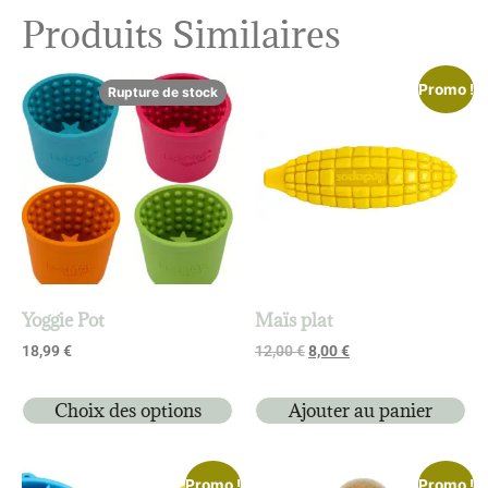
Produits Similaires
Promo !
Rupture de stock
Yoggie Pot
Maïs plat
18,99
€
12,00
€
8,00
€
Choix des options
Ajouter au panier
Promo !
Promo !