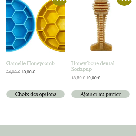
Gamelle Honeycomb
Honey bone dental
Sodapup
24,90
€
18,00
€
13,50
€
10,00
€
Choix des options
Ajouter au panier