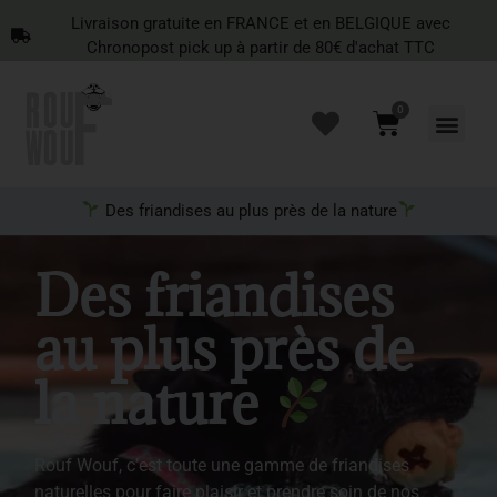
Livraison gratuite en FRANCE et en BELGIQUE avec
Chronopost pick up à partir de 80€ d'achat TTC
0
Recherche de produits
Des friandises au plus près de la nature
Des friandises
au plus près de
la nature
Rouf Wouf, c’est toute une gamme de friandises
naturelles pour faire plaisir et prendre soin de nos