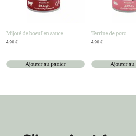
Mijoté de boeuf en sauce
Terrine de porc
4,90
€
4,90
€
Ajouter au panier
Ajouter au