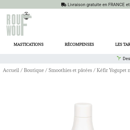
Livraison gratuite en FRANCE e
MASTICATIONS
RÉCOMPENSES
LES TA
Des
Accueil
/
Boutique
/
Smoothies et pâtées
/ Kéfir Yogupet m