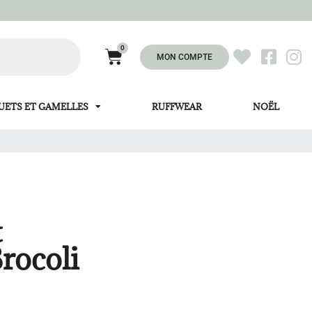
0
MON COMPTE
UETS ET GAMELLES
RUFFWEAR
NOËL
t
Brocoli