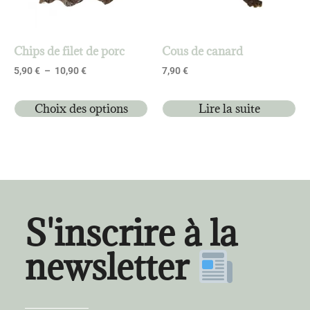
Chips de filet de porc
Cous de canard
5,90
€
–
10,90
€
7,90
€
Choix des options
Lire la suite
S'inscrire à la
newsletter