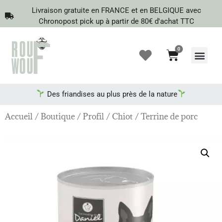
Livraison gratuite en FRANCE et en BELGIQUE avec
Chronopost pick up à partir de 80€ d'achat TTC
0
Recherche de produits
Des friandises au plus près de la nature
Accueil
/
Boutique
/
Profil
/
Chiot
/ Terrine de porc