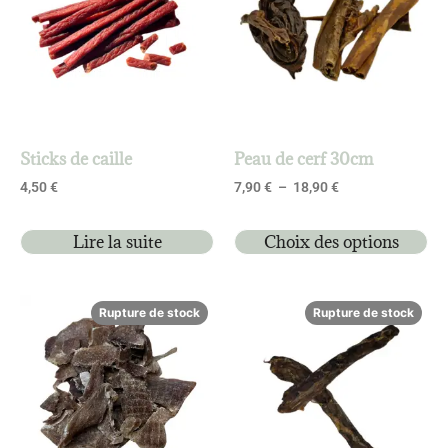
Sticks de caille
Peau de cerf 30cm
4,50
€
7,90
€
–
18,90
€
Lire la suite
Choix des options
Rupture de stock
Rupture de stock