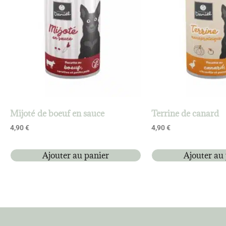
Mijoté de boeuf en sauce
Terrine de canard
4,90
€
4,90
€
Ajouter au panier
Ajouter au