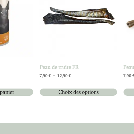
Peau de truite FR
Peau
7,90
€
–
12,90
€
7,90
 panier
Choix des options