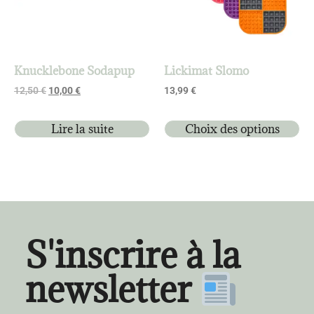
Knucklebone Sodapup
Lickimat Slomo
12,50
€
10,00
€
13,99
€
Lire la suite
Choix des options
S'inscrire à la
newsletter