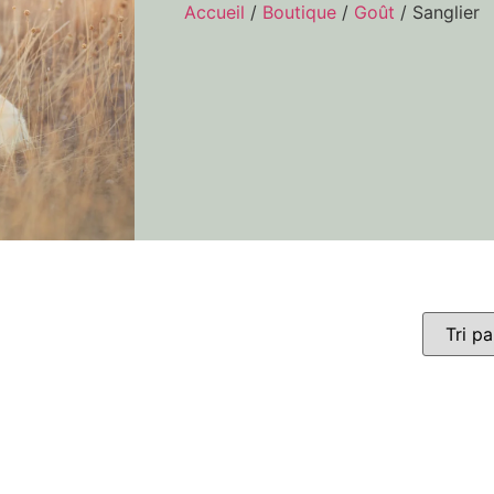
Accueil
/
Boutique
/
Goût
/ Sanglier